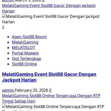
admin
March 5, 2026
0
MelatiGaming Event Slot88 Gacor Dengan Jackpot
Harian
2
Agen Slot88 Resmi
MelatiGaming
MELATISLOT
Portal Maxwin
Slot Terlengkap
Slot88 Online
MelatiGaming Event Slot88 Gacor Dengan
Jackpot Harian
admin
February 20, 2026
0
MelatiGaming Slot88 Online Terpercaya Dengan RTP
Tinggi Setiap Hari