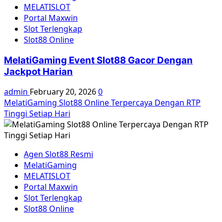
MELATISLOT
Portal Maxwin
Slot Terlengkap
Slot88 Online
MelatiGaming Event Slot88 Gacor Dengan
Jackpot Harian
admin
February 20, 2026
0
MelatiGaming Slot88 Online Terpercaya Dengan RTP
Tinggi Setiap Hari
Agen Slot88 Resmi
MelatiGaming
MELATISLOT
Portal Maxwin
Slot Terlengkap
Slot88 Online