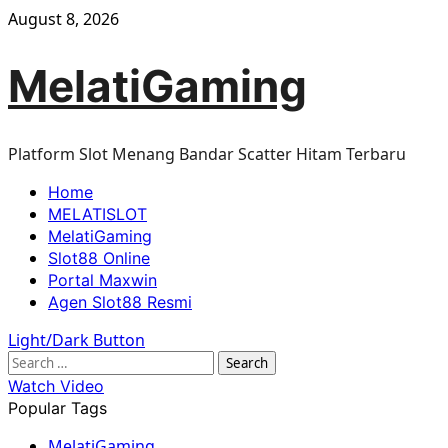
Skip
August 8, 2026
to
content
MelatiGaming
Platform Slot Menang Bandar Scatter Hitam Terbaru
Primary
Home
Menu
MELATISLOT
MelatiGaming
Slot88 Online
Portal Maxwin
Agen Slot88 Resmi
Light/Dark Button
Search
for:
Watch Video
Popular Tags
MelatiGaming