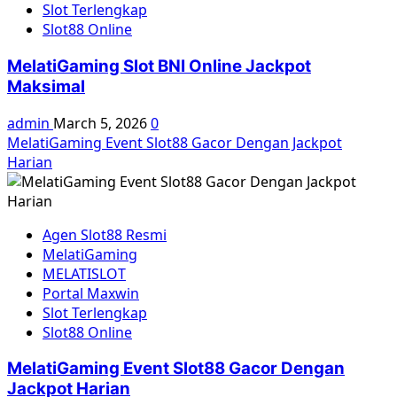
Slot Terlengkap
Slot88 Online
MelatiGaming Slot BNI Online Jackpot
Maksimal
admin
March 5, 2026
0
MelatiGaming Event Slot88 Gacor Dengan Jackpot
Harian
Agen Slot88 Resmi
MelatiGaming
MELATISLOT
Portal Maxwin
Slot Terlengkap
Slot88 Online
MelatiGaming Event Slot88 Gacor Dengan
Jackpot Harian