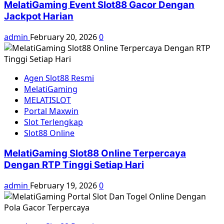
MelatiGaming Event Slot88 Gacor Dengan
Jackpot Harian
admin
February 20, 2026
0
Agen Slot88 Resmi
MelatiGaming
MELATISLOT
Portal Maxwin
Slot Terlengkap
Slot88 Online
MelatiGaming Slot88 Online Terpercaya
Dengan RTP Tinggi Setiap Hari
admin
February 19, 2026
0