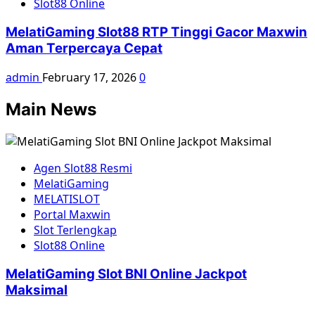
Slot88 Online
MelatiGaming Slot88 RTP Tinggi Gacor Maxwin
Aman Terpercaya Cepat
admin
February 17, 2026
0
Main News
Agen Slot88 Resmi
MelatiGaming
MELATISLOT
Portal Maxwin
Slot Terlengkap
Slot88 Online
MelatiGaming Slot BNI Online Jackpot
Maksimal