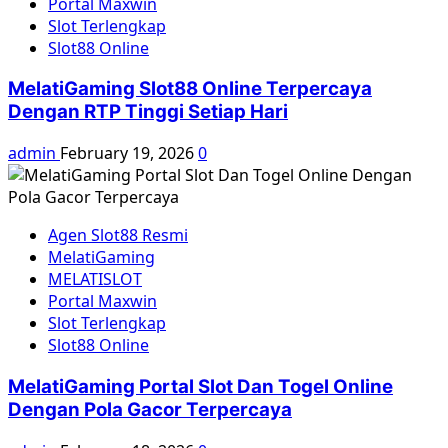
Portal Maxwin
Slot Terlengkap
Slot88 Online
MelatiGaming Slot88 Online Terpercaya
Dengan RTP Tinggi Setiap Hari
admin
February 19, 2026
0
Agen Slot88 Resmi
MelatiGaming
MELATISLOT
Portal Maxwin
Slot Terlengkap
Slot88 Online
MelatiGaming Portal Slot Dan Togel Online
Dengan Pola Gacor Terpercaya