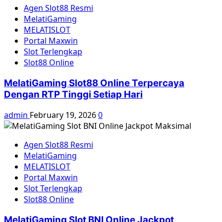
Agen Slot88 Resmi
MelatiGaming
MELATISLOT
Portal Maxwin
Slot Terlengkap
Slot88 Online
MelatiGaming Slot88 Online Terpercaya
Dengan RTP Tinggi Setiap Hari
admin
February 19, 2026
0
Agen Slot88 Resmi
MelatiGaming
MELATISLOT
Portal Maxwin
Slot Terlengkap
Slot88 Online
MelatiGaming Slot BNI Online Jackpot