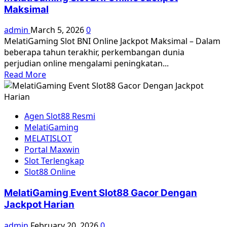
Maksimal
admin
March 5, 2026
0
MelatiGaming Slot BNI Online Jackpot Maksimal – Dalam
beberapa tahun terakhir, perkembangan dunia
perjudian online mengalami peningkatan...
Read
Read More
more
about
MelatiGaming
Agen Slot88 Resmi
Slot
MelatiGaming
BNI
MELATISLOT
Online
Portal Maxwin
Jackpot
Slot Terlengkap
Maksimal
Slot88 Online
MelatiGaming Event Slot88 Gacor Dengan
Jackpot Harian
admin
February 20, 2026
0