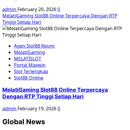
admin
February 20, 2026
0
MelatiGaming Slot88 Online Terpercaya Dengan RTP
Tinggi Setiap Hari
Agen Slot88 Resmi
MelatiGaming
MELATISLOT
Portal Maxwin
Slot Terlengkap
Slot88 Online
MelatiGaming Slot88 Online Terpercaya
Dengan RTP Tinggi Setiap Hari
admin
February 19, 2026
0
Global News