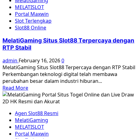
MelatiGaming
RTP
MELATISLOT
Tinggi
Portal Maxwin
Gacor
Slot Terlengkap
Maxwin
Slot88 Online
Aman
Terpercaya
MelatiGaming Situs Slot88 Terpercaya dengan
Cepat
RTP Stabil
admin
February 16, 2026
0
MelatiGaming Situs Slot88 Terpercaya dengan RTP Stabil
Perkembangan teknologi digital telah membawa
perubahan besar dalam industri hiburan...
Read
Read More
more
about
MelatiGaming
Agen Slot88 Resmi
Situs
MelatiGaming
Slot88
MELATISLOT
Terpercaya
Portal Maxwin
dengan