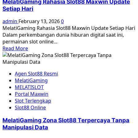
MelatiGaming Rahasia Slot88 Maxwin Update
2D
Setiap Hari
HK
Resmi
admin
February 13, 2026
0
dan
MelatiGaming Rahasia Slot88 Maxwin Update Setiap Hari
Akurat
Dalam perkembangan dunia hiburan digital saat ini,
permainan slot online...
Read
Read More
more
about
MelatiGaming
Agen Slot88 Resmi
Rahasia
MelatiGaming
Slot88
MELATISLOT
Maxwin
Portal Maxwin
Update
Slot Terlengkap
Setiap
Slot88 Online
Hari
MelatiGaming Zona Slot88 Terpercaya Tanpa
Manipulasi Data