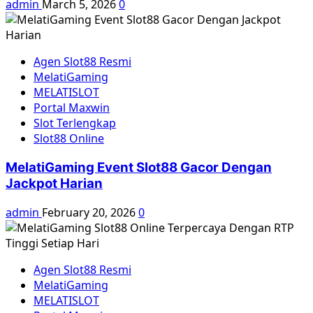
admin
March 5, 2026
0
Agen Slot88 Resmi
MelatiGaming
MELATISLOT
Portal Maxwin
Slot Terlengkap
Slot88 Online
MelatiGaming Event Slot88 Gacor Dengan
Jackpot Harian
admin
February 20, 2026
0
Agen Slot88 Resmi
MelatiGaming
MELATISLOT