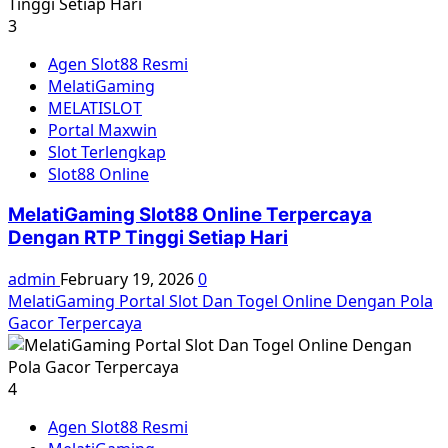
3
Agen Slot88 Resmi
MelatiGaming
MELATISLOT
Portal Maxwin
Slot Terlengkap
Slot88 Online
MelatiGaming Slot88 Online Terpercaya
Dengan RTP Tinggi Setiap Hari
admin
February 19, 2026
0
MelatiGaming Portal Slot Dan Togel Online Dengan Pola
Gacor Terpercaya
4
Agen Slot88 Resmi