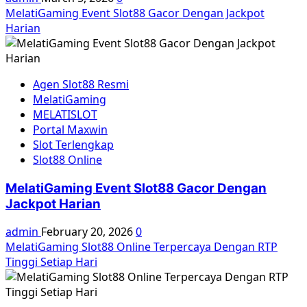
MelatiGaming Event Slot88 Gacor Dengan Jackpot
Harian
Agen Slot88 Resmi
MelatiGaming
MELATISLOT
Portal Maxwin
Slot Terlengkap
Slot88 Online
MelatiGaming Event Slot88 Gacor Dengan
Jackpot Harian
admin
February 20, 2026
0
MelatiGaming Slot88 Online Terpercaya Dengan RTP
Tinggi Setiap Hari