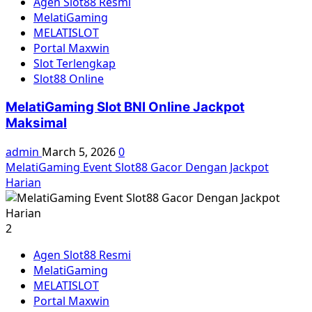
Agen Slot88 Resmi
MelatiGaming
MELATISLOT
Portal Maxwin
Slot Terlengkap
Slot88 Online
MelatiGaming Slot BNI Online Jackpot
Maksimal
admin
March 5, 2026
0
MelatiGaming Event Slot88 Gacor Dengan Jackpot
Harian
2
Agen Slot88 Resmi
MelatiGaming
MELATISLOT
Portal Maxwin