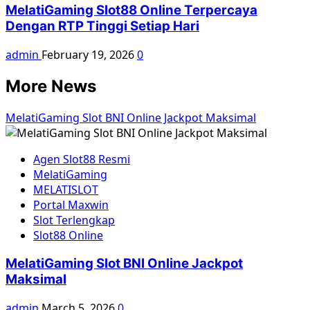
MelatiGaming Slot88 Online Terpercaya
Dengan RTP Tinggi Setiap Hari
admin
February 19, 2026
0
More News
MelatiGaming Slot BNI Online Jackpot Maksimal
Agen Slot88 Resmi
MelatiGaming
MELATISLOT
Portal Maxwin
Slot Terlengkap
Slot88 Online
MelatiGaming Slot BNI Online Jackpot
Maksimal
admin
March 5, 2026
0