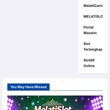
MelatiGaming
MELATISLOT
Portal
Maxwin
Slot
Terlengkap
Slot88
Online
You May Have Missed