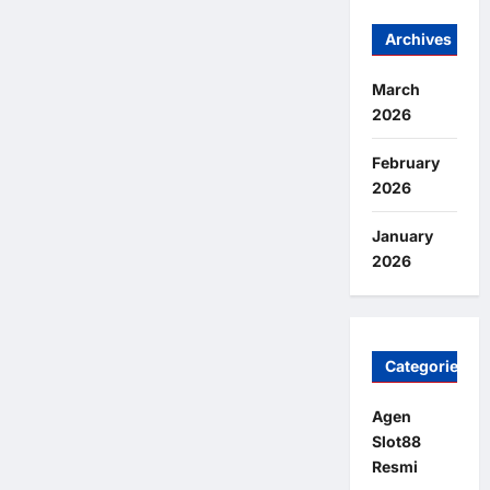
Archives
March
2026
February
2026
January
2026
Categories
Agen
Slot88
Resmi