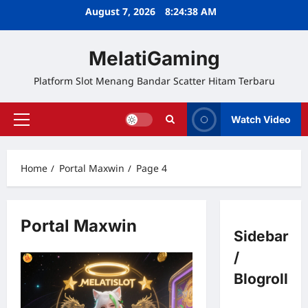
Skip
August 7, 2026
8:24:39 AM
to
content
MelatiGaming
Platform Slot Menang Bandar Scatter Hitam Terbaru
Watch Video
Primary
Menu
Home
Portal Maxwin
Page 4
Portal Maxwin
Sidebar
/
Blogroll