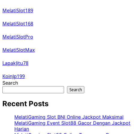
MelatiSlot189
MelatiSlot168
MelatiSlotPro
MelatiSlotMax
LapakJitu78
KoinJp199
Search
Search
Recent Posts
MelatiGaming Slot BNI Online Jackpot Maksimal
MelatiGaming Event Slot88 Gacor Dengan Jackpot
Harian