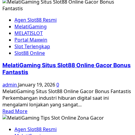
more
about
MelatiGaming
Agen Slot88 Resmi
Login
MelatiGaming
Slot88
MELATISLOT
Online
Portal Maxwin
Cepat
Slot Terlengkap
Dan
Slot88 Online
Stabil
MelatiGaming Situs Slot88 Online Gacor Bonus
Fantastis
admin
January 19, 2026
0
MelatiGaming Situs Slot88 Online Gacor Bonus Fantastis
Perkembangan industri hiburan digital saat ini
mengalami lonjakan yang sangat...
Read
Read More
more
about
Agen Slot88 Resmi
MelatiGaming