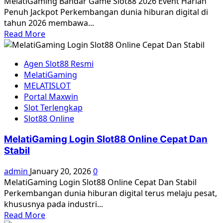
MelatiGaming Bandar Game Slot88 2026 Event Harian
Penuh Jackpot Perkembangan dunia hiburan digital di
tahun 2026 membawa...
Read
Read More
more
about
Agen Slot88 Resmi
MelatiGaming
MelatiGaming
Bandar
MELATISLOT
Game
Portal Maxwin
Slot88
Slot Terlengkap
2026
Slot88 Online
Event
Harian
MelatiGaming Login Slot88 Online Cepat Dan
Penuh
Stabil
Jackpot
admin
January 20, 2026
0
MelatiGaming Login Slot88 Online Cepat Dan Stabil
Perkembangan dunia hiburan digital terus melaju pesat,
khususnya pada industri...
Read
Read More