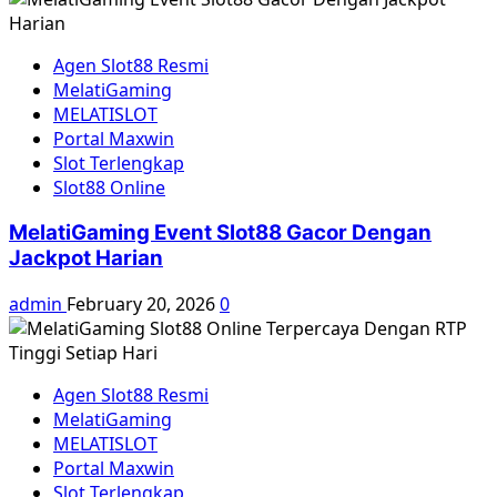
Agen Slot88 Resmi
MelatiGaming
MELATISLOT
Portal Maxwin
Slot Terlengkap
Slot88 Online
MelatiGaming Event Slot88 Gacor Dengan
Jackpot Harian
admin
February 20, 2026
0
Agen Slot88 Resmi
MelatiGaming
MELATISLOT
Portal Maxwin
Slot Terlengkap