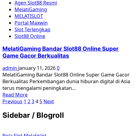
Agen Slot88 Resmi
Portal
MelatiGaming
Slot88
MELATISLOT
Online
Portal Maxwin
Super
Slot Terlengkap
Game
Slot88 Online
Gacor
Pilihan
MelatiGaming Bandar Slot88 Online Super
Game Gacor Berkualitas
admin
January 11, 2026
0
MelatiGaming Bandar Slot88 Online Super Game Gacor
Berkualitas Perkembangan dunia hiburan digital di Asia
terus mengalami peningkatan...
Read
Read More
Posts
more
Previous
1
2
3
4
5
Next
about
pagination
Sidebar / Blogroll
MelatiGaming
Bandar
Slot88
Online
Pola Slot Melatislot