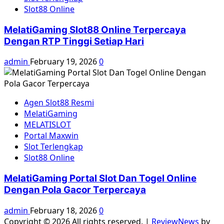
Slot88 Online
MelatiGaming Slot88 Online Terpercaya
Dengan RTP Tinggi Setiap Hari
admin
February 19, 2026
0
Agen Slot88 Resmi
MelatiGaming
MELATISLOT
Portal Maxwin
Slot Terlengkap
Slot88 Online
MelatiGaming Portal Slot Dan Togel Online
Dengan Pola Gacor Terpercaya
admin
February 18, 2026
0
Copyright © 2026 All rights reserved.
|
ReviewNews
by