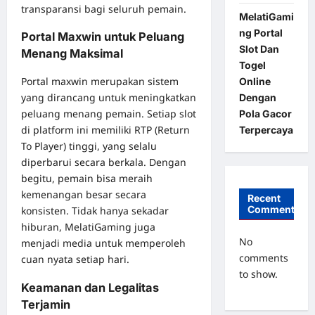
transparansi bagi seluruh pemain.
MelatiGami
ng Portal
Portal Maxwin untuk Peluang
Slot Dan
Menang Maksimal
Togel
Portal maxwin merupakan sistem
Online
yang dirancang untuk meningkatkan
Dengan
peluang menang pemain. Setiap slot
Pola Gacor
di platform ini memiliki RTP (Return
Terpercaya
To Player) tinggi, yang selalu
diperbarui secara berkala. Dengan
begitu, pemain bisa meraih
kemenangan besar secara
Recent
Comments
konsisten. Tidak hanya sekadar
hiburan, MelatiGaming juga
No
menjadi media untuk memperoleh
comments
cuan nyata setiap hari.
to show.
Keamanan dan Legalitas
Terjamin