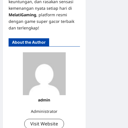
keuntungan, dan rasakan sensasi
kemenangan nyata setiap hari di
MelatiGaming
, platform resmi
dengan game super gacor terbaik
dan terlengkap!
About the Author
admin
Administrator
Visit Website