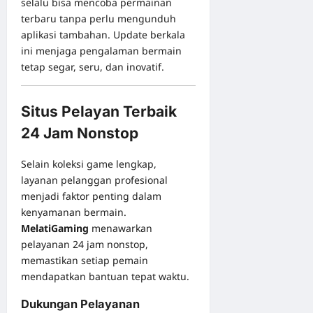
selalu bisa mencoba permainan
terbaru tanpa perlu mengunduh
aplikasi tambahan. Update berkala
ini menjaga pengalaman bermain
tetap segar, seru, dan inovatif.
Situs Pelayan Terbaik
24 Jam Nonstop
Selain koleksi game lengkap,
layanan pelanggan profesional
menjadi faktor penting dalam
kenyamanan bermain.
MelatiGaming
menawarkan
pelayanan 24 jam nonstop,
memastikan setiap pemain
mendapatkan bantuan tepat waktu.
Dukungan Pelayanan