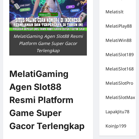
Melatislt
MelatiPlay88
MelatiGaming Agen Slot88 Resmi
MelatiWin88
Platform Game Super Gacor
Terlengkap
MelatiSlot189
MelatiSlot168
MelatiGaming
MelatiSlotPro
Agen Slot88
MelatiSlotMax
Resmi Platform
Game Super
LapakJitu78
Gacor Terlengkap
KoinJp199