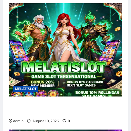
MELATISLOT
Slot Seabank Seabank Terbaik Provider
Terbaru MelatiSlot
admin
August 10, 2026
0