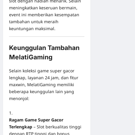
slot dengan hadiah menarik. Selain
meningkatkan keseruan bermain,
event ini memberikan kesempatan
tambahan untuk meraih
keuntungan maksimal.
Keunggulan Tambahan
MelatiGaming
Selain koleksi game super gacor
lengkap, layanan 24 jam, dan fitur
maxwin, MelatiGaming memiliki
beberapa keunggulan lain yang
menonjol:
Ragam Game Super Gacor
Terlengkap
– Slot berkualitas tinggi
dengan RTP tinggi dan bonus