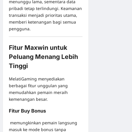
menunggu lama, sementara data
pribadi tetap terlindungi. Keamanan
transaksi menjadi prioritas utama,
memberi ketenangan bagi semua
pengguna.
Fitur Maxwin untuk
Peluang Menang Lebih
Tinggi
MelatiGaming menyediakan
berbagai fitur unggulan yang
memudahkan pemain meraih
kemenangan besar.
Fitur Buy Bonus
memungkinkan pemain langsung
masuk ke mode bonus tanpa