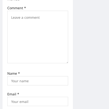
t
i
Comment
*
o
n
Name
*
Email
*