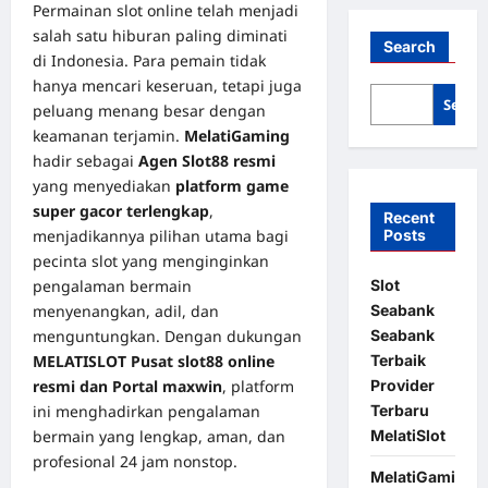
Permainan slot online telah menjadi
salah satu hiburan paling diminati
Search
di Indonesia. Para pemain tidak
hanya mencari keseruan, tetapi juga
Searc
peluang menang besar dengan
keamanan terjamin.
MelatiGaming
hadir sebagai
Agen Slot88 resmi
yang menyediakan
platform game
super gacor terlengkap
,
Recent
menjadikannya pilihan utama bagi
Posts
pecinta slot yang menginginkan
pengalaman bermain
Slot
menyenangkan, adil, dan
Seabank
menguntungkan. Dengan dukungan
Seabank
MELATISLOT Pusat slot88 online
Terbaik
resmi dan Portal maxwin
, platform
Provider
ini menghadirkan pengalaman
Terbaru
bermain yang lengkap, aman, dan
MelatiSlot
profesional 24 jam nonstop.
MelatiGami