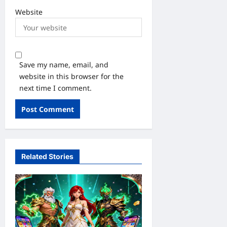
Website
Save my name, email, and
website in this browser for the
next time I comment.
Related Stories