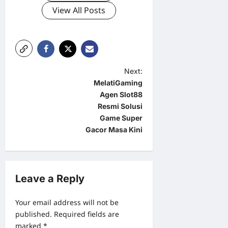
View All Posts
P
Next:
MelatiGaming
o
Agen Slot88
s
Resmi Solusi
t
Game Super
Gacor Masa Kini
n
a
v
Leave a Reply
i
g
Your email address will not be
a
published.
Required fields are
marked
*