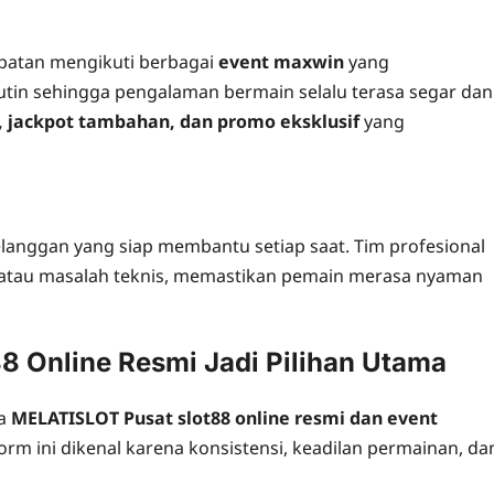
patan mengikuti berbagai
event maxwin
yang
utin sehingga pengalaman bermain selalu terasa segar dan
, jackpot tambahan, dan promo eksklusif
yang
langgan yang siap membantu setiap saat. Tim profesional
 atau masalah teknis, memastikan pemain merasa nyaman
 Online Resmi Jadi Pilihan Utama
ma
MELATISLOT Pusat slot88 online resmi dan event
orm ini dikenal karena konsistensi, keadilan permainan, da