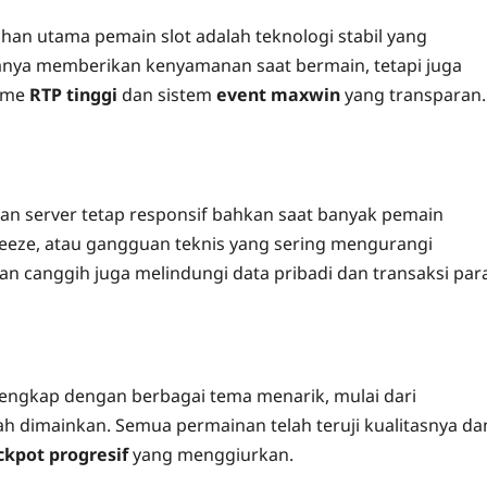
han utama pemain slot adalah teknologi stabil yang
hanya memberikan kenyamanan saat bermain, tetapi juga
isme
RTP tinggi
dan sistem
event maxwin
yang transparan.
kan server tetap responsif bahkan saat banyak pemain
freeze, atau gangguan teknis yang sering mengurangi
n canggih juga melindungi data pribadi dan transaksi par
lengkap dengan berbagai tema menarik, mulai dari
h dimainkan. Semua permainan telah teruji kualitasnya da
ckpot progresif
yang menggiurkan.