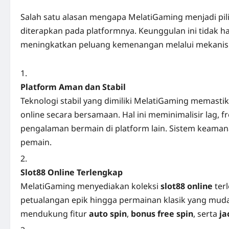
Salah satu alasan mengapa MelatiGaming menjadi pili
diterapkan pada platformnya. Keunggulan ini tidak 
meningkatkan peluang kemenangan melalui mekan
Platform Aman dan Stabil
Teknologi stabil yang dimiliki MelatiGaming memasti
online secara bersamaan. Hal ini meminimalisir lag, 
pengalaman bermain di platform lain. Sistem keamana
pemain.
Slot88 Online Terlengkap
MelatiGaming menyediakan koleksi
slot88 online
ter
petualangan epik hingga permainan klasik yang muda
mendukung fitur
auto spin
,
bonus free spin
, serta
ja