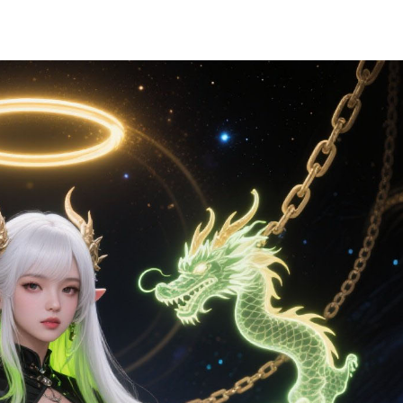
omments