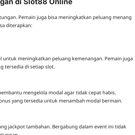
an di Slot88 Online
tungan. Pemain juga bisa meningkatkan peluang menang
sa diterapkan:
l untuk meningkatkan peluang kemenangan. Pemain juga
 tersedia di setiap slot.
embantu mengelola modal agar tidak cepat habis.
onus yang tersedia untuk menambah modal bermain.
ang jackpot tambahan. Bergabung dalam event ini tidak
ntungan.