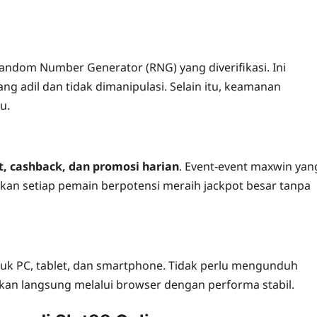
ndom Number Generator (RNG) yang diverifikasi. Ini
g adil dan tidak dimanipulasi. Selain itu, keamanan
u.
t, cashback, dan promosi harian
. Event-event maxwin yan
kan setiap pemain berpotensi meraih jackpot besar tanpa
k PC, tablet, dan smartphone. Tidak perlu mengunduh
an langsung melalui browser dengan performa stabil.