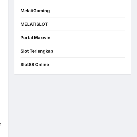
MelatiGaming
MELATISLOT
Portal Maxwin
Slot Terlengkap
Slot88 Online
n