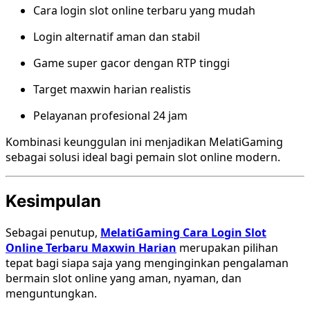
Cara login slot online terbaru yang mudah
Login alternatif aman dan stabil
Game super gacor dengan RTP tinggi
Target maxwin harian realistis
Pelayanan profesional 24 jam
Kombinasi keunggulan ini menjadikan MelatiGaming
sebagai solusi ideal bagi pemain slot online modern.
Kesimpulan
Sebagai penutup,
MelatiGaming Cara Login Slot
Online Terbaru Maxwin Harian
merupakan pilihan
tepat bagi siapa saja yang menginginkan pengalaman
bermain slot online yang aman, nyaman, dan
menguntungkan.