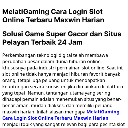
MelatiGaming Cara Login Slot
Online Terbaru Maxwin Harian
Solusi Game Super Gacor dan Situs
Pelayan Terbaik 24 Jam
Perkembangan teknologi digital telah membawa
perubahan besar dalam dunia hiburan online,
khususnya pada industri permainan slot online. Saat ini,
slot online tidak hanya menjadi hiburan favorit banyak
orang, tetapi juga peluang untuk mendapatkan
keuntungan secara konsisten jika dimainkan di platform
yang tepat. Namun, tantangan utama yang sering
dihadapi pemain adalah menemukan situs yang benar-
benar aman, mudah diakses, dan memiliki peluang
maxwin harian. Inilah alasan mengapa
MelatiGaming
Cara Login Slot Online Terbaru Maxwin Harian
menjadi topik yang sangat relevan bagi para pecinta slot