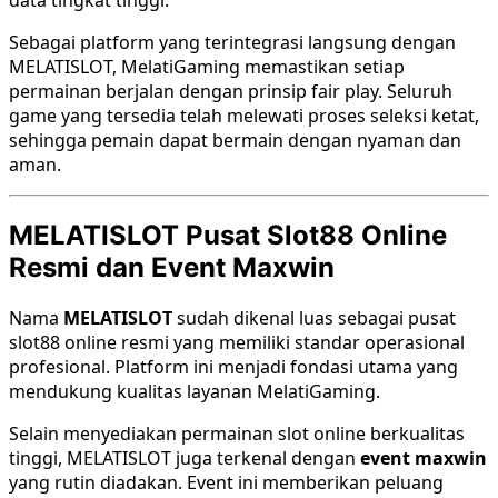
data tingkat tinggi.
Sebagai platform yang terintegrasi langsung dengan
MELATISLOT, MelatiGaming memastikan setiap
permainan berjalan dengan prinsip fair play. Seluruh
game yang tersedia telah melewati proses seleksi ketat,
sehingga pemain dapat bermain dengan nyaman dan
aman.
MELATISLOT Pusat Slot88 Online
Resmi dan Event Maxwin
Nama
MELATISLOT
sudah dikenal luas sebagai pusat
slot88 online resmi yang memiliki standar operasional
profesional. Platform ini menjadi fondasi utama yang
mendukung kualitas layanan MelatiGaming.
Selain menyediakan permainan slot online berkualitas
tinggi, MELATISLOT juga terkenal dengan
event maxwin
yang rutin diadakan. Event ini memberikan peluang