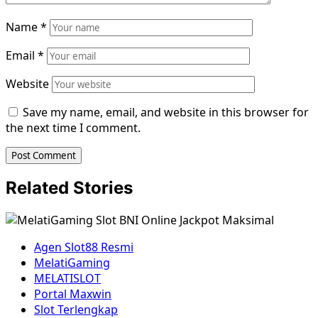
Name
*
Email
*
Website
Save my name, email, and website in this browser for
the next time I comment.
Related Stories
Agen Slot88 Resmi
MelatiGaming
MELATISLOT
Portal Maxwin
Slot Terlengkap