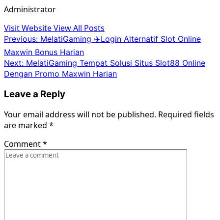
Administrator
Visit Website
View All Posts
Post
Previous:
MelatiGaming ✈️Login Alternatif Slot Online
navigation
Maxwin Bonus Harian
Next:
MelatiGaming Tempat Solusi Situs Slot88 Online
Dengan Promo Maxwin Harian
Leave a Reply
Your email address will not be published.
Required fields
are marked
*
Comment
*