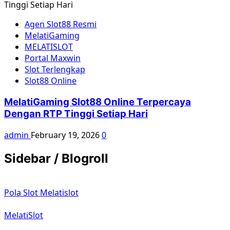
Agen Slot88 Resmi
MelatiGaming
MELATISLOT
Portal Maxwin
Slot Terlengkap
Slot88 Online
MelatiGaming Slot88 Online Terpercaya
Dengan RTP Tinggi Setiap Hari
admin
February 19, 2026
0
Sidebar / Blogroll
Pola Slot Melatislot
MelatiSlot