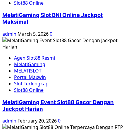
Slot88 Online
MelatiGaming Slot BNI Online Jackpot
Maksimal
admin
March 5, 2026
0
Agen Slot88 Resmi
MelatiGaming
MELATISLOT
Portal Maxwin
Slot Terlengkap
Slot88 Online
MelatiGaming Event Slot88 Gacor Dengan
Jackpot Harian
admin
February 20, 2026
0