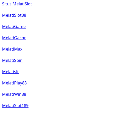
Situs MelatiSlot
MelatiSlot88
MelatiGame
MelatiGacor
MelatiMax
MelatiSpin
Melatislt
MelatiPlay88
MelatiWin88
MelatiSlot189