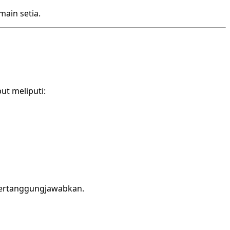
main setia.
t meliputi:
pertanggungjawabkan.