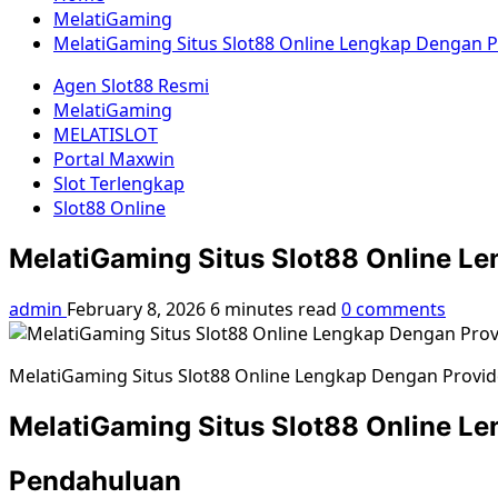
MelatiGaming
MelatiGaming Situs Slot88 Online Lengkap Dengan 
Agen Slot88 Resmi
MelatiGaming
MELATISLOT
Portal Maxwin
Slot Terlengkap
Slot88 Online
MelatiGaming Situs Slot88 Online L
admin
February 8, 2026
6 minutes read
0 comments
MelatiGaming Situs Slot88 Online Lengkap Dengan Provi
MelatiGaming Situs Slot88 Online L
Pendahuluan