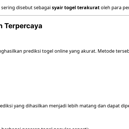
 sering disebut sebagai
syair togel terakurat
oleh para pe
an Terpercaya
ilkan prediksi togel online yang akurat. Metode tersebu
iksi yang dihasilkan menjadi lebih matang dan dapat di