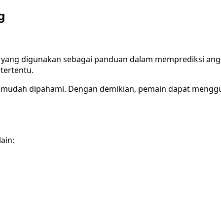
g
a yang digunakan sebagai panduan dalam memprediksi angka 
tertentu.
dan mudah dipahami. Dengan demikian, pemain dapat mengg
ain: