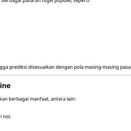
berbagai pasaran togel populer, seperti:
ingga prediksi disesuaikan dengan pola masing-masing pasa
ine
an berbagai manfaat, antara lain:
i nol.