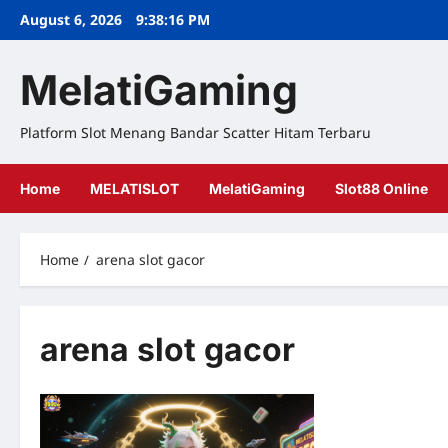
Skip
August 6, 2026
9:38:16 PM
to
content
MelatiGaming
Platform Slot Menang Bandar Scatter Hitam Terbaru
Home
MELATISLOT
MelatiGaming
Slot88 Online
Home
arena slot gacor
arena slot gacor