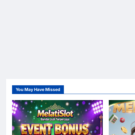
You May Have Missed