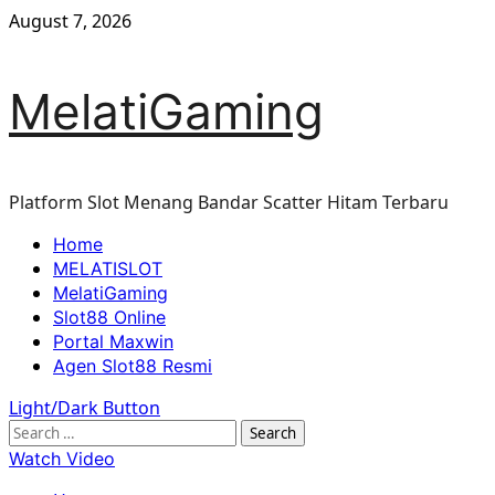
Skip
August 7, 2026
to
content
MelatiGaming
Platform Slot Menang Bandar Scatter Hitam Terbaru
Primary
Home
Menu
MELATISLOT
MelatiGaming
Slot88 Online
Portal Maxwin
Agen Slot88 Resmi
Light/Dark Button
Search
for:
Watch Video