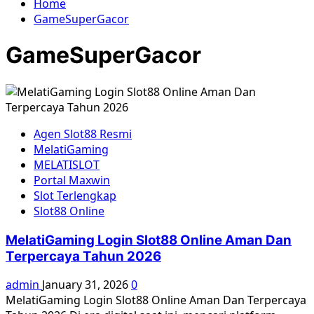
Home
GameSuperGacor
GameSuperGacor
Agen Slot88 Resmi
MelatiGaming
MELATISLOT
Portal Maxwin
Slot Terlengkap
Slot88 Online
MelatiGaming Login Slot88 Online Aman Dan
Terpercaya Tahun 2026
admin
January 31, 2026
0
MelatiGaming Login Slot88 Online Aman Dan Terpercaya