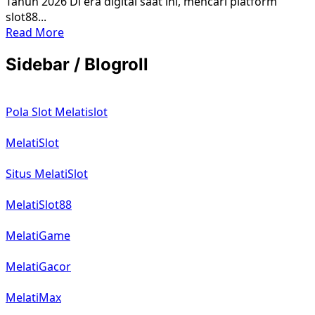
Tahun 2026 Di era digital saat ini, mencari platform
slot88...
Read
Read More
more
Sidebar / Blogroll
about
MelatiGaming
Login
Slot88
Pola Slot Melatislot
Online
Aman
MelatiSlot
Dan
Terpercaya
Situs MelatiSlot
Tahun
2026
MelatiSlot88
MelatiGame
MelatiGacor
MelatiMax