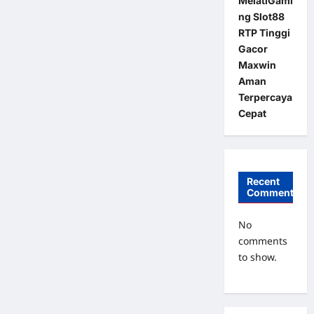
MelatiGami
ng Slot88
RTP Tinggi
Gacor
Maxwin
Aman
Terpercaya
Cepat
Recent
Comments
No
comments
to show.