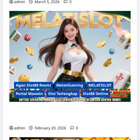
admin
March 5, 2026
0
Agen Slot88 Resmi
MelatiGaming
MELATISLOT
Portal Maxwin
Slot Terlengkap
Slot88 Online
MelatiGaming Event Slot88 Gacor Dengan
Jackpot Harian
admin
February 20, 2026
0