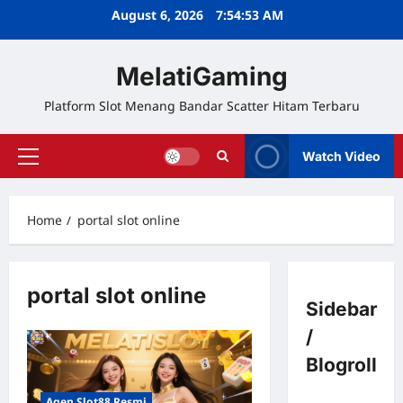
Skip
August 6, 2026
7:54:54 AM
to
content
MelatiGaming
Platform Slot Menang Bandar Scatter Hitam Terbaru
Watch Video
Primary
Menu
Home
portal slot online
portal slot online
Sidebar
/
Blogroll
Agen Slot88 Resmi