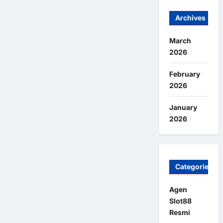
Archives
March
2026
February
2026
January
2026
Categories
Agen
Slot88
Resmi