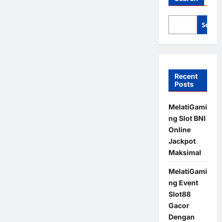
Searc
Recent
Posts
MelatiGami
ng Slot BNI
Online
Jackpot
Maksimal
MelatiGami
ng Event
Slot88
Gacor
Dengan