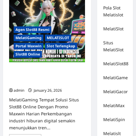
Pola Slot
Melatislot
MelatiSlot
Agen Slot88 Resmi
MelatiGaming
MELATISLOT
Situs
Portal Maxwin
Slot Terlengkap
MelatiSlot
Slot88 Online
MelatiSlot88
MelatiGaming Tempat Solusi Situs
Slot88 Online Dengan Promo
MelatiGame
Maxwin Harian
admin
January 26, 2026
0
MelatiGacor
MelatiGaming Tempat Solusi Situs
MelatiMax
Slot88 Online Dengan Promo
Maxwin Harian Perkembangan
MelatiSpin
industri hiburan digital semakin
menunjukkan tren...
Melatislt