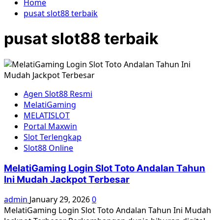
Home
pusat slot88 terbaik
pusat slot88 terbaik
Agen Slot88 Resmi
MelatiGaming
MELATISLOT
Portal Maxwin
Slot Terlengkap
Slot88 Online
MelatiGaming Login Slot Toto Andalan Tahun
Ini Mudah Jackpot Terbesar
admin
January 29, 2026
0
MelatiGaming Login Slot Toto Andalan Tahun Ini Mudah