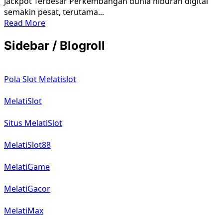
Jackpot Terbesar Perkembangan dunia hiburan digital
semakin pesat, terutama...
Read
Read More
more
Sidebar / Blogroll
about
MelatiGaming
Login
Slot
Pola Slot Melatislot
Toto
Andalan
MelatiSlot
Tahun
Ini
Situs MelatiSlot
Mudah
Jackpot
MelatiSlot88
Terbesar
MelatiGame
MelatiGacor
MelatiMax