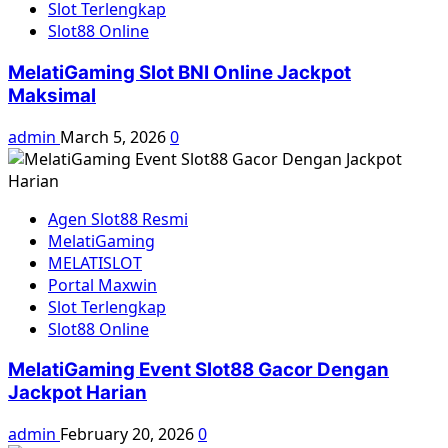
Slot Terlengkap
Slot88 Online
MelatiGaming Slot BNI Online Jackpot
Maksimal
admin
March 5, 2026
0
Agen Slot88 Resmi
MelatiGaming
MELATISLOT
Portal Maxwin
Slot Terlengkap
Slot88 Online
MelatiGaming Event Slot88 Gacor Dengan
Jackpot Harian
admin
February 20, 2026
0