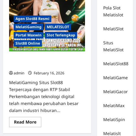
Pola Slot
Melatislot
Agen Slot88 Resmi
MelatiGaming
MELATISLOT
MelatiSlot
Portal Maxwin
Slot Terlengkap
Situs
Slot88 Online
MelatiSlot
MelatiGaming Situs Slot88
MelatiSlot88
Terpercaya dengan RTP Stabil
admin
February 16, 2026
0
MelatiGame
MelatiGaming Situs Slot88
Terpercaya dengan RTP Stabil
MelatiGacor
Perkembangan teknologi digital
telah membawa perubahan besar
MelatiMax
dalam industri hiburan...
MelatiSpin
Read
Read More
more
about
Melatislt
MelatiGaming