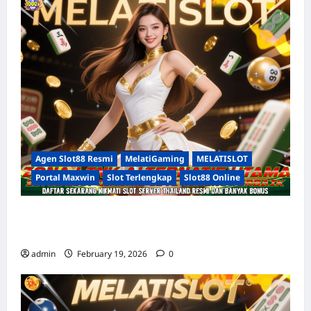
Agen Slot88 Resmi
MelatiGaming
MELATISLOT
Portal Maxwin
Slot Terlengkap
Slot88 Online
MelatiGaming Slot88 Online Terpercaya
Dengan RTP Tinggi Setiap Hari
admin
February 19, 2026
0