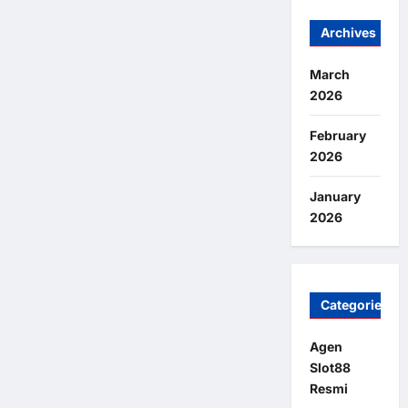
Archives
March
2026
February
2026
January
2026
Categories
Agen
Slot88
Resmi