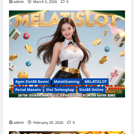
admin
March 5, 2026
0
Agen Slot88 Resmi
MelatiGaming
MELATISLOT
Portal Maxwin
Slot Terlengkap
Slot88 Online
MelatiGaming Event Slot88 Gacor Dengan
Jackpot Harian
admin
February 20, 2026
0