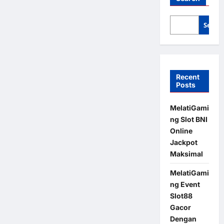
Searc
Recent
Posts
MelatiGami
ng Slot BNI
Online
Jackpot
Maksimal
MelatiGami
ng Event
Slot88
Gacor
Dengan