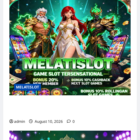
MELATISLOT
Slot Seabank Seabank Terbaik Provider
Terbaru MelatiSlot
admin
August 10, 2026
0