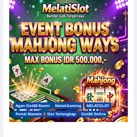
Agen Slot88 Resmi
MelatiGaming
MELATISLOT
Portal Maxwin
Slot Terlengkap
Slot88 Online
MelatiGaming Slot BNI Online Jackpot