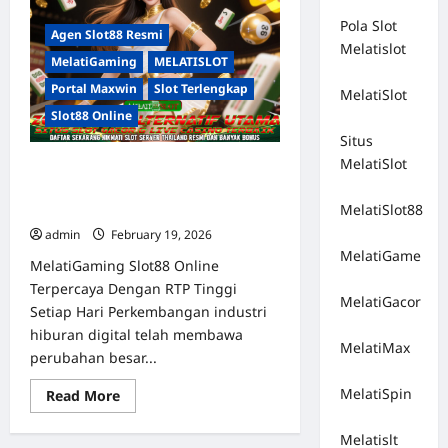
Pola Slot
Agen Slot88 Resmi
Melatislot
MelatiGaming
MELATISLOT
Portal Maxwin
Slot Terlengkap
MelatiSlot
Slot88 Online
Situs
MelatiSlot
MelatiGaming Slot88 Online
Terpercaya Dengan RTP Tinggi
MelatiSlot88
Setiap Hari
admin
February 19, 2026
0
MelatiGame
MelatiGaming Slot88 Online
Terpercaya Dengan RTP Tinggi
MelatiGacor
Setiap Hari Perkembangan industri
hiburan digital telah membawa
MelatiMax
perubahan besar...
MelatiSpin
Read
Read More
more
about
MelatiGaming
Melatislt