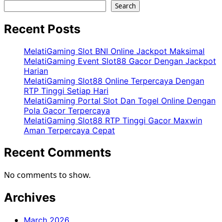
Search
Recent Posts
MelatiGaming Slot BNI Online Jackpot Maksimal
MelatiGaming Event Slot88 Gacor Dengan Jackpot
Harian
MelatiGaming Slot88 Online Terpercaya Dengan
RTP Tinggi Setiap Hari
MelatiGaming Portal Slot Dan Togel Online Dengan
Pola Gacor Terpercaya
MelatiGaming Slot88 RTP Tinggi Gacor Maxwin
Aman Terpercaya Cepat
Recent Comments
No comments to show.
Archives
March 2026