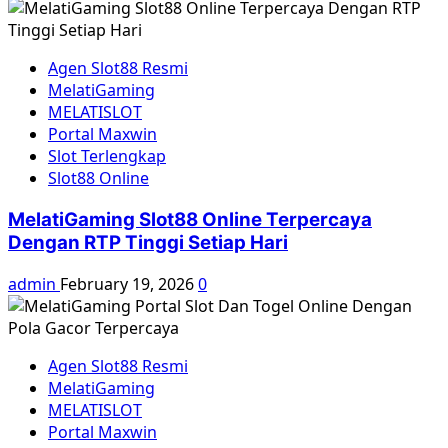
Agen Slot88 Resmi
MelatiGaming
MELATISLOT
Portal Maxwin
Slot Terlengkap
Slot88 Online
MelatiGaming Slot88 Online Terpercaya
Dengan RTP Tinggi Setiap Hari
admin
February 19, 2026
0
Agen Slot88 Resmi
MelatiGaming
MELATISLOT
Portal Maxwin