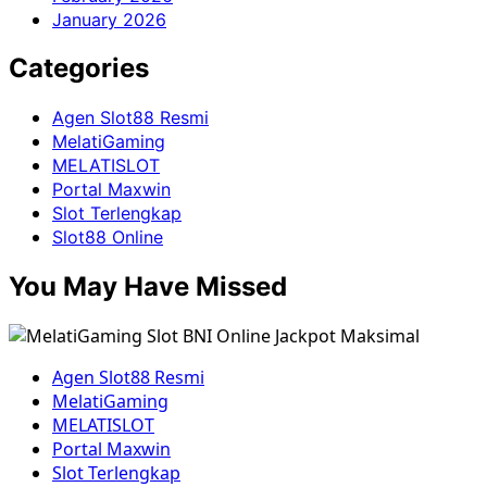
January 2026
Categories
Agen Slot88 Resmi
MelatiGaming
MELATISLOT
Portal Maxwin
Slot Terlengkap
Slot88 Online
You May Have Missed
Agen Slot88 Resmi
MelatiGaming
MELATISLOT
Portal Maxwin
Slot Terlengkap