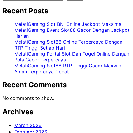
Recent Posts
MelatiGaming Slot BNI Online Jackpot Maksimal
MelatiGaming Event Slot88 Gacor Dengan Jackpot
Harian
MelatiGaming Slot88 Online Terpercaya Dengan
RTP Tinggi Setiap Hari
MelatiGaming Portal Slot Dan Togel Online Dengan
Pola Gacor Terpercaya
MelatiGaming Slot88 RTP Tinggi Gacor Maxwin
Aman Terpercaya Cepat
Recent Comments
No comments to show.
Archives
March 2026
February 2026