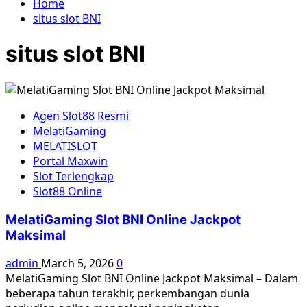
Home
situs slot BNI
situs slot BNI
Agen Slot88 Resmi
MelatiGaming
MELATISLOT
Portal Maxwin
Slot Terlengkap
Slot88 Online
MelatiGaming Slot BNI Online Jackpot
Maksimal
admin
March 5, 2026
0
MelatiGaming Slot BNI Online Jackpot Maksimal – Dalam
beberapa tahun terakhir, perkembangan dunia