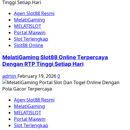
Agen Slot88 Resmi
MelatiGaming
MELATISLOT
Portal Maxwin
Slot Terlengkap
Slot88 Online
MelatiGaming Slot88 Online Terpercaya
Dengan RTP Tinggi Setiap Hari
admin
February 19, 2026
0
Agen Slot88 Resmi
MelatiGaming
MELATISLOT
Portal Maxwin
Slot Terlengkap