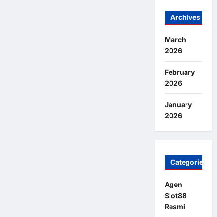
Archives
March
2026
February
2026
January
2026
Categories
Agen
Slot88
Resmi