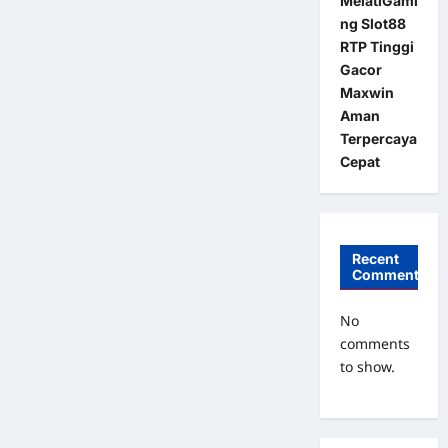
MelatiGami
ng Slot88
RTP Tinggi
Gacor
Maxwin
Aman
Terpercaya
Cepat
Recent
Comments
No
comments
to show.