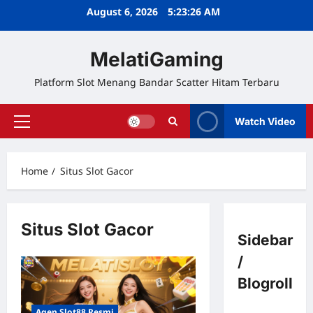
Skip
August 6, 2026
5:23:27 AM
to
content
MelatiGaming
Platform Slot Menang Bandar Scatter Hitam Terbaru
Watch Video
Primary
Menu
Home
Situs Slot Gacor
Situs Slot Gacor
Sidebar
/
Blogroll
Agen Slot88 Resmi