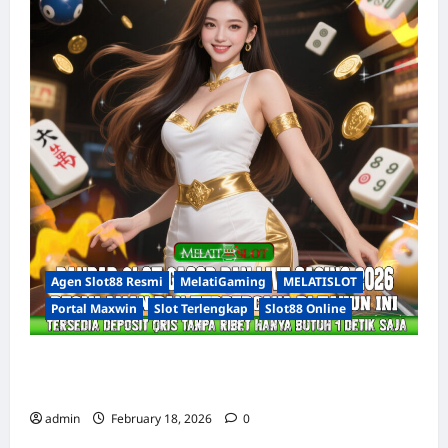
Agen Slot88 Resmi
MelatiGaming
MELATISLOT
Portal Maxwin
Slot Terlengkap
Slot88 Online
MelatiGaming Portal Slot Dan Togel Online
Dengan Pola Gacor Terpercaya
admin
February 18, 2026
0