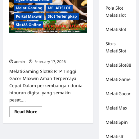
Pola Slot
MelatiGaming
MELATISLOT
Melatislot
Portal Maxwin
Slot Terlengkap
Slot88 Online
MelatiSlot
MelatiGaming Slot88 RTP Tinggi
Situs
Gacor Maxwin Aman Terpercaya
MelatiSlot
Cepat
admin
February 17, 2026
0
MelatiSlot88
MelatiGaming Slot88 RTP Tinggi
Gacor Maxwin Aman Terpercaya
MelatiGame
Cepat Dalam perkembangan dunia
hiburan digital yang semakin
MelatiGacor
pesat,...
MelatiMax
Read
Read More
more
about
MelatiSpin
MelatiGaming
Slot88
RTP
Melatislt
Tinggi