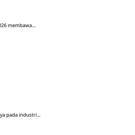
2026 membawa...
a pada industri...