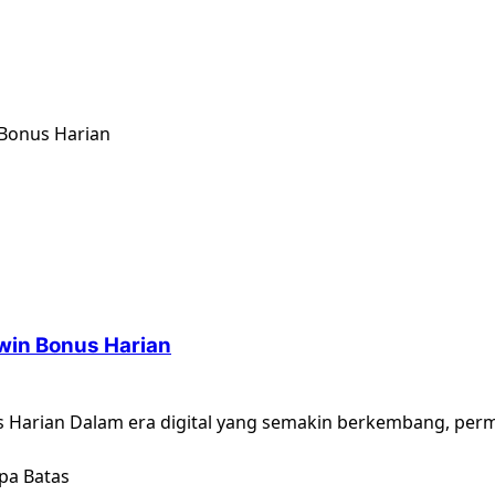
xwin Bonus Harian
 Harian Dalam era digital yang semakin berkembang, permai