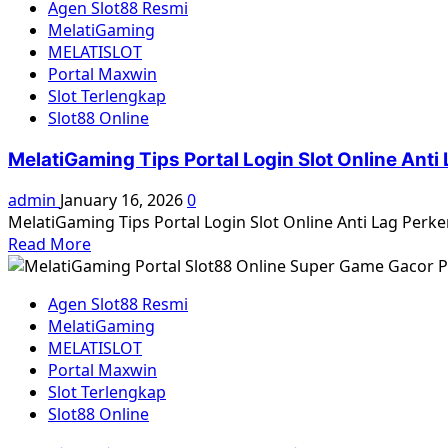
Agen Slot88 Resmi
MelatiGaming
MelatiGaming
Pola
MELATISLOT
Slot88
Portal Maxwin
Bersama
Slot Terlengkap
Inisiator
Slot88 Online
Gampang
Menang
MelatiGaming Tips Portal Login Slot Online Anti
admin
January 16, 2026
0
MelatiGaming Tips Portal Login Slot Online Anti Lag Per
Read
Read More
more
about
Agen Slot88 Resmi
MelatiGaming
MelatiGaming
Tips
MELATISLOT
Portal
Portal Maxwin
Login
Slot Terlengkap
Slot
Slot88 Online
Online
Anti