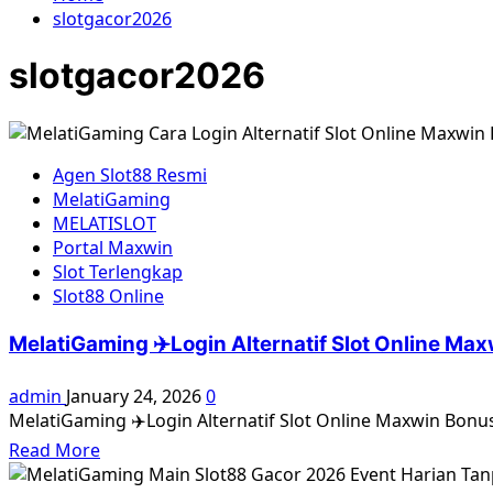
slotgacor2026
slotgacor2026
Agen Slot88 Resmi
MelatiGaming
MELATISLOT
Portal Maxwin
Slot Terlengkap
Slot88 Online
MelatiGaming ✈️Login Alternatif Slot Online Ma
admin
January 24, 2026
0
MelatiGaming ✈️Login Alternatif Slot Online Maxwin Bonus
Read
Read More
more