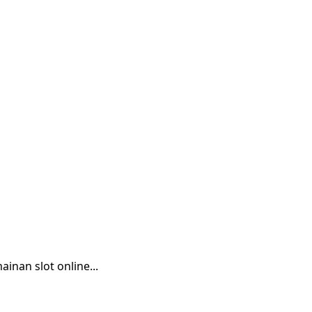
nan slot online...