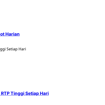
ot Harian
RTP Tinggi Setiap Hari