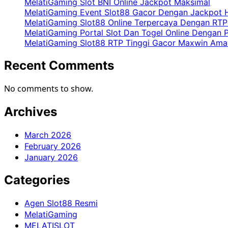
MelatiGaming Slot BNI Online Jackpot Maksimal
MelatiGaming Event Slot88 Gacor Dengan Jackpot 
MelatiGaming Slot88 Online Terpercaya Dengan RTP 
MelatiGaming Portal Slot Dan Togel Online Dengan 
MelatiGaming Slot88 RTP Tinggi Gacor Maxwin Ama
Recent Comments
No comments to show.
Archives
March 2026
February 2026
January 2026
Categories
Agen Slot88 Resmi
MelatiGaming
MELATISLOT