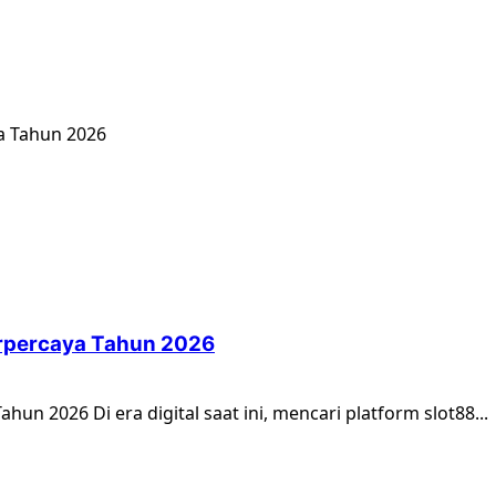
erpercaya Tahun 2026
n 2026 Di era digital saat ini, mencari platform slot88...