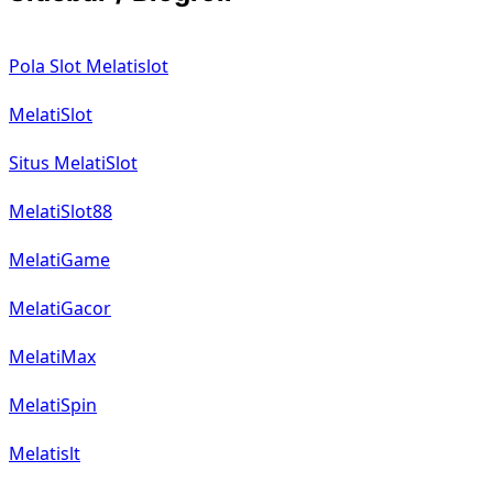
MelatiGaming
Login
Slot88
Pola Slot Melatislot
Online
Aman
MelatiSlot
Dan
Terpercaya
Situs MelatiSlot
Tahun
2026
MelatiSlot88
MelatiGame
MelatiGacor
MelatiMax
MelatiSpin
Melatislt