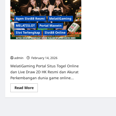
Agen Slot88 Resmi
MelatiGaming
MELATISLOT
Portal Maxwin
Slot Terlengkap
Slot88 Online
MelatiGaming Portal Situs Togel Online
dan Live Draw 2D HK Resmi dan Akurat
admin
February 14, 2026
0
MelatiGaming Portal Situs Togel Online
dan Live Draw 2D HK Resmi dan Akurat
Perkembangan dunia game online...
Read
Read More
more
about
MelatiGaming
Portal
Situs
Togel
Online