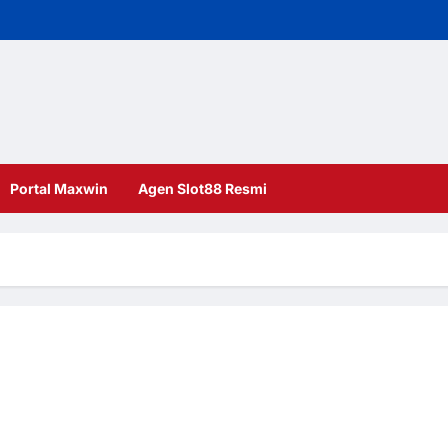
Portal Maxwin
Agen Slot88 Resmi