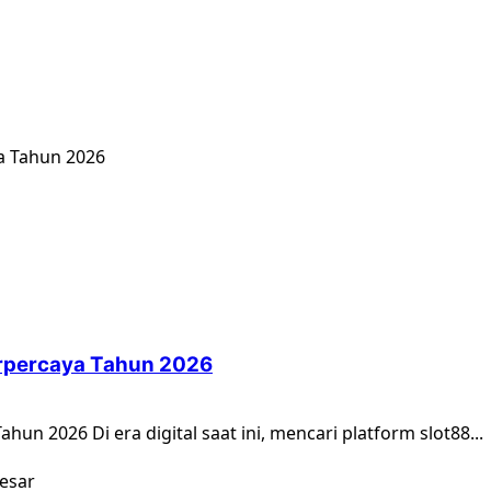
erpercaya Tahun 2026
n 2026 Di era digital saat ini, mencari platform slot88...