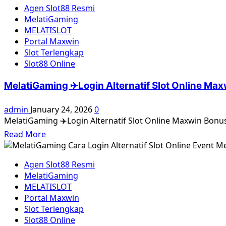
Agen Slot88 Resmi
MelatiGaming
MelatiGaming
Cara
MELATISLOT
Login
Portal Maxwin
Slot
Slot Terlengkap
Online
Slot88 Online
Terbaru
Maxwin
MelatiGaming ✈️Login Alternatif Slot Online Ma
Harian
admin
January 24, 2026
0
MelatiGaming ✈️Login Alternatif Slot Online Maxwin Bonus
Read
Read More
more
about
Agen Slot88 Resmi
MelatiGaming
MelatiGaming
✈️
MELATISLOT
Login
Portal Maxwin
Alternatif
Slot Terlengkap
Slot
Slot88 Online
Online