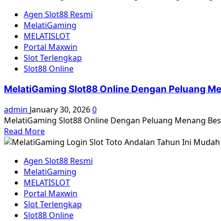
about
Agen Slot88 Resmi
MelatiGaming
MelatiGaming
Login
MELATISLOT
Slot88
Portal Maxwin
Online
Slot Terlengkap
Aman
Slot88 Online
Dan
Terpercaya
MelatiGaming Slot88 Online Dengan Peluang M
Tahun
2026
admin
January 30, 2026
0
MelatiGaming Slot88 Online Dengan Peluang Menang Besar
Read
Read More
more
about
Agen Slot88 Resmi
MelatiGaming
MelatiGaming
Slot88
MELATISLOT
Online
Portal Maxwin
Dengan
Slot Terlengkap
Peluang
Slot88 Online
Menang