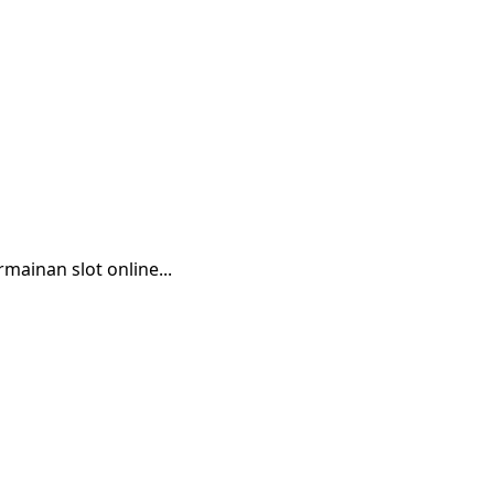
ainan slot online...