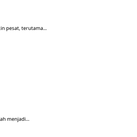
n pesat, terutama...
ah menjadi...