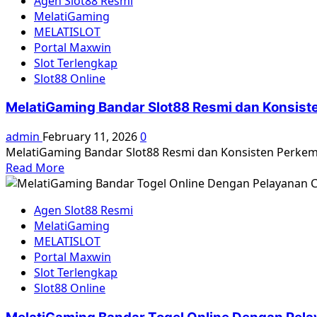
Agen Slot88 Resmi
MelatiGaming
MelatiGaming
Portal
MELATISLOT
Situs
Portal Maxwin
Togel
Slot Terlengkap
Online
Slot88 Online
dan
Live
MelatiGaming Bandar Slot88 Resmi dan Konsist
Draw
2D
admin
February 11, 2026
0
HK
MelatiGaming Bandar Slot88 Resmi dan Konsisten Perkemb
Resmi
Read
Read More
dan
more
Akurat
about
Agen Slot88 Resmi
MelatiGaming
MelatiGaming
Bandar
MELATISLOT
Slot88
Portal Maxwin
Resmi
Slot Terlengkap
dan
Slot88 Online
Konsisten