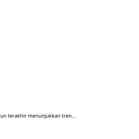
un terakhir menunjukkan tren...