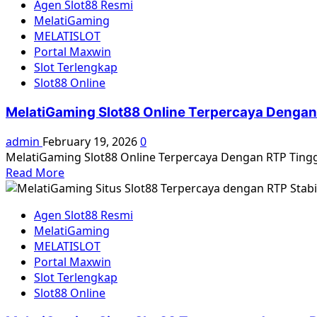
Agen Slot88 Resmi
MelatiGaming
MelatiGaming
Event
MELATISLOT
Slot88
Portal Maxwin
Gacor
Slot Terlengkap
Dengan
Slot88 Online
Jackpot
Harian
MelatiGaming Slot88 Online Terpercaya Dengan 
admin
February 19, 2026
0
MelatiGaming Slot88 Online Terpercaya Dengan RTP Tinggi
Read
Read More
more
about
Agen Slot88 Resmi
MelatiGaming
MelatiGaming
Slot88
MELATISLOT
Online
Portal Maxwin
Terpercaya
Slot Terlengkap
Dengan
Slot88 Online
RTP
Tinggi