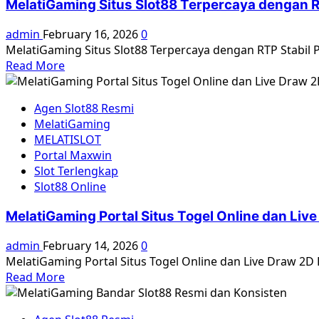
MelatiGaming Situs Slot88 Terpercaya dengan R
Setiap
Hari
admin
February 16, 2026
0
MelatiGaming Situs Slot88 Terpercaya dengan RTP Stabil 
Read
Read More
more
about
Agen Slot88 Resmi
MelatiGaming
MelatiGaming
Situs
MELATISLOT
Slot88
Portal Maxwin
Terpercaya
Slot Terlengkap
dengan
Slot88 Online
RTP
Stabil
MelatiGaming Portal Situs Togel Online dan Liv
admin
February 14, 2026
0
MelatiGaming Portal Situs Togel Online dan Live Draw 2
Read
Read More
more
about