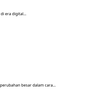
 era digital...
perubahan besar dalam cara...