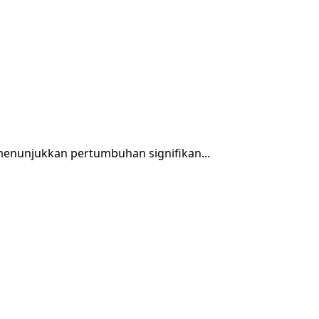
menunjukkan pertumbuhan signifikan...