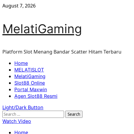
Skip
August 7, 2026
to
content
MelatiGaming
Platform Slot Menang Bandar Scatter Hitam Terbaru
Primary
Home
Menu
MELATISLOT
MelatiGaming
Slot88 Online
Portal Maxwin
Agen Slot88 Resmi
Light/Dark Button
Search
for:
Watch Video
Home