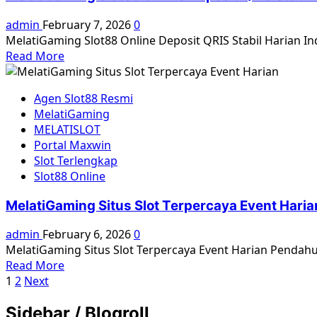
Ternama
admin
February 7, 2026
0
MelatiGaming Slot88 Online Deposit QRIS Stabil Harian Indu
Read
Read More
more
about
Agen Slot88 Resmi
MelatiGaming
MelatiGaming
Slot88
MELATISLOT
Online
Portal Maxwin
Deposit
Slot Terlengkap
QRIS
Slot88 Online
Stabil
Harian
MelatiGaming Situs Slot Terpercaya Event Haria
admin
February 6, 2026
0
MelatiGaming Situs Slot Terpercaya Event Harian Pendah
Read
Read More
Posts
more
1
2
Next
about
pagination
Sidebar / Blogroll
MelatiGaming