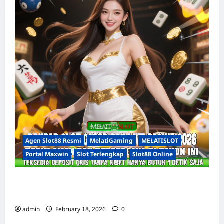
Agen Slot88 Resmi
MelatiGaming
MELATISLOT
Portal Maxwin
Slot Terlengkap
Slot88 Online
MelatiGaming Portal Slot Dan Togel Online
Dengan Pola Gacor Terpercaya
admin
February 18, 2026
0