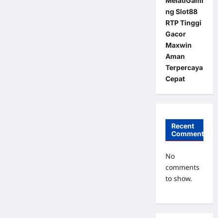
MelatiGami
ng Slot88
RTP Tinggi
Gacor
Maxwin
Aman
Terpercaya
Cepat
Recent
Comments
No
comments
to show.