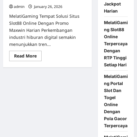
Jackpot
admin
January 26, 2026
0
Harian
MelatiGaming Tempat Solusi Situs
MelatiGami
Slot88 Online Dengan Promo
ng Slot88
Maxwin Harian Perkembangan
Online
industri hiburan digital semakin
Terpercaya
menunjukkan tren...
Dengan
Read
Read More
RTP Tinggi
more
about
Setiap Hari
MelatiGaming
Tempat
MelatiGami
Solusi
Situs
ng Portal
Slot88
Online
Slot Dan
Dengan
Togel
Promo
Maxwin
Online
Harian
Dengan
Pola Gacor
Terpercaya