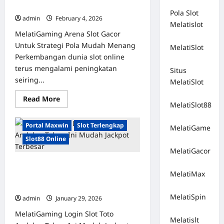
Untuk Strategi Pola Mudah Menang
Pola Slot
admin
February 4, 2026
0
Melatislot
MelatiGaming Arena Slot Gacor
Untuk Strategi Pola Mudah Menang
MelatiSlot
Perkembangan dunia slot online
terus mengalami peningkatan
Situs
seiring...
MelatiSlot
Read
Read More
Agen Slot88 Resmi
MelatiSlot88
more
MelatiGaming
about
MELATISLOT
MelatiGaming
Portal Maxwin
Slot Terlengkap
Arena
MelatiGame
Slot
Slot88 Online
Gacor
Untuk
MelatiGacor
Strategi
Pola
MelatiGaming Login Slot Toto
Mudah
MelatiMax
Menang
Andalan Tahun Ini Mudah Jackpot
Terbesar
MelatiSpin
admin
January 29, 2026
0
MelatiGaming Login Slot Toto
Melatislt