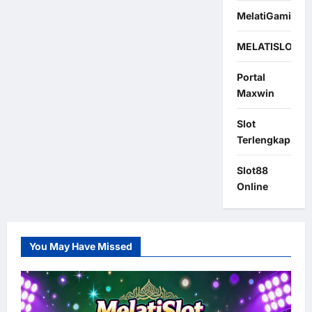
MelatiGaming
MELATISLOT
Portal
Maxwin
Slot
Terlengkap
Slot88
Online
You May Have Missed