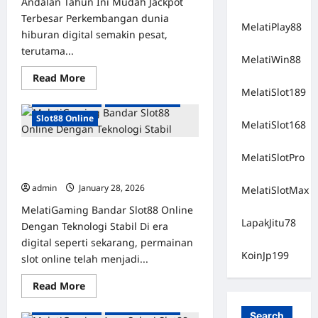
Andalan Tahun Ini Mudah Jackpot
Terbesar Perkembangan dunia
MelatiPlay88
hiburan digital semakin pesat,
terutama...
MelatiWin88
Agen Slot88 Resmi
Read
Read More
MelatiGaming
MELATISLOT
more
MelatiSlot189
about
Portal Maxwin
Slot Terlengkap
MelatiGaming
Login
Slot88 Online
MelatiSlot168
Slot
Toto
Andalan
MelatiGaming Bandar Slot88 Online
Tahun
MelatiSlotPro
Ini
Dengan Teknologi Stabil
Mudah
Jackpot
admin
January 28, 2026
0
MelatiSlotMax
Terbesar
MelatiGaming Bandar Slot88 Online
LapakJitu78
Dengan Teknologi Stabil Di era
digital seperti sekarang, permainan
KoinJp199
slot online telah menjadi...
Agen Slot88 Resmi
Read
Read More
MelatiGaming
MELATISLOT
more
about
Portal Maxwin
Slot Terlengkap
MelatiGaming
Search