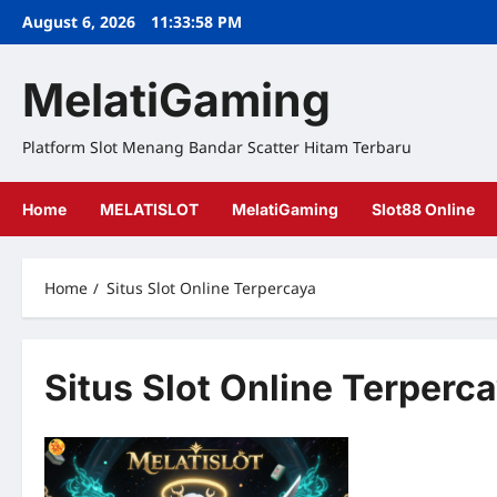
Skip
August 6, 2026
11:33:59 PM
to
content
MelatiGaming
Platform Slot Menang Bandar Scatter Hitam Terbaru
Home
MELATISLOT
MelatiGaming
Slot88 Online
Home
Situs Slot Online Terpercaya
Situs Slot Online Terperc