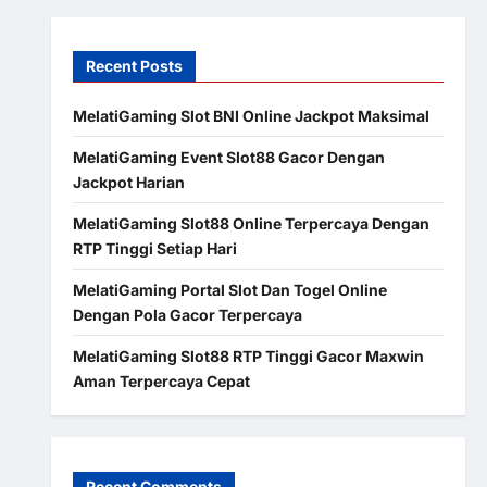
Recent Posts
MelatiGaming Slot BNI Online Jackpot Maksimal
MelatiGaming Event Slot88 Gacor Dengan
Jackpot Harian
MelatiGaming Slot88 Online Terpercaya Dengan
RTP Tinggi Setiap Hari
MelatiGaming Portal Slot Dan Togel Online
Dengan Pola Gacor Terpercaya
MelatiGaming Slot88 RTP Tinggi Gacor Maxwin
Aman Terpercaya Cepat
Recent Comments