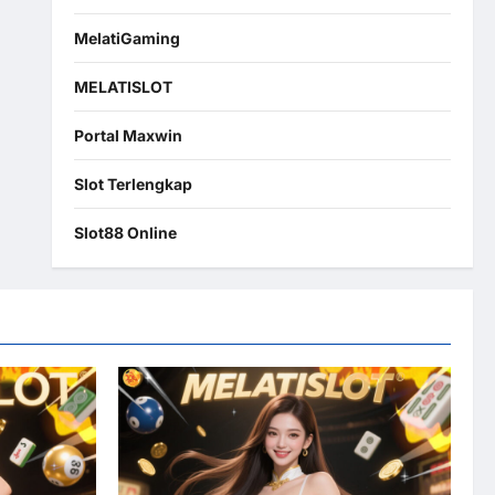
MelatiGaming
MELATISLOT
Portal Maxwin
Slot Terlengkap
Slot88 Online