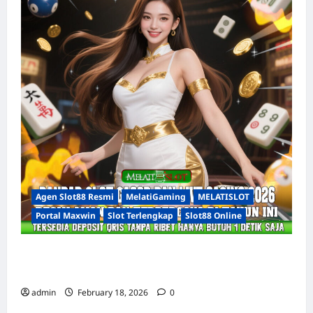
Agen Slot88 Resmi
MelatiGaming
MELATISLOT
Portal Maxwin
Slot Terlengkap
Slot88 Online
MelatiGaming Portal Slot Dan Togel Online
Dengan Pola Gacor Terpercaya
admin
February 18, 2026
0