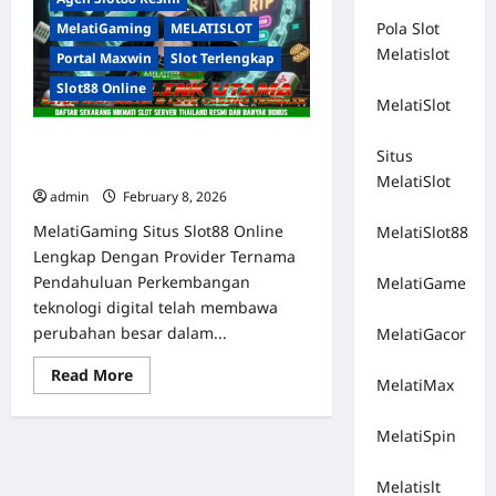
Pola Slot
MelatiGaming
MELATISLOT
Melatislot
Portal Maxwin
Slot Terlengkap
Slot88 Online
MelatiSlot
MelatiGaming Situs Slot88 Online
Situs
Lengkap Dengan Provider Ternama
MelatiSlot
admin
February 8, 2026
0
MelatiGaming Situs Slot88 Online
MelatiSlot88
Lengkap Dengan Provider Ternama
Pendahuluan Perkembangan
MelatiGame
teknologi digital telah membawa
perubahan besar dalam...
MelatiGacor
Read
Read More
MelatiMax
more
about
MelatiGaming
MelatiSpin
Situs
Slot88
Online
Lengkap
Melatislt