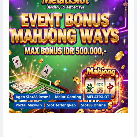
Agen Slot88 Resmi
MelatiGaming
MELATISLOT
Portal Maxwin
Slot Terlengkap
Slot88 Online
MelatiGaming Slot BNI Online Jackpot
Maksimal