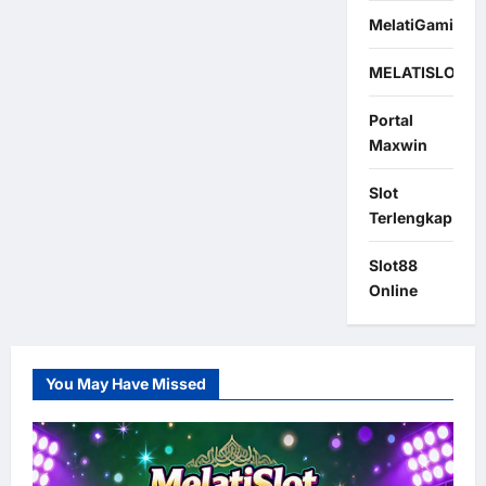
MelatiGaming
MELATISLOT
Portal
Maxwin
Slot
Terlengkap
Slot88
Online
You May Have Missed