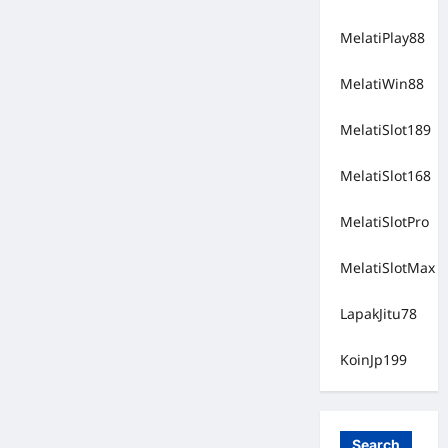
Dengan
Provider
Ternama
MelatiPlay88
MelatiWin88
MelatiSlot189
MelatiSlot168
MelatiSlotPro
MelatiSlotMax
LapakJitu78
KoinJp199
Search