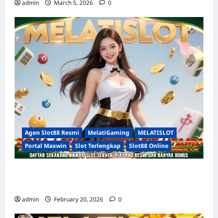
admin
March 5, 2026
0
Agen Slot88 Resmi
MelatiGaming
MELATISLOT
Portal Maxwin
Slot Terlengkap
Slot88 Online
MelatiGaming Event Slot88 Gacor Dengan
Jackpot Harian
admin
February 20, 2026
0