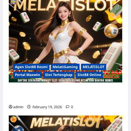
Agen Slot88 Resmi
MelatiGaming
MELATISLOT
Portal Maxwin
Slot Terlengkap
Slot88 Online
MelatiGaming Slot88 Online Terpercaya
Dengan RTP Tinggi Setiap Hari
admin
February 19, 2026
0